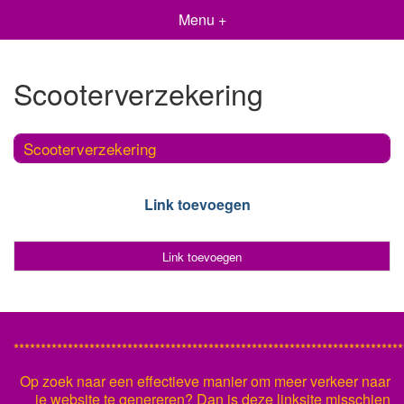
Menu +
Scooterverzekering
Scooterverzekering
Link toevoegen
Link toevoegen
************************************************************************
Op zoek naar een effectieve manier om meer verkeer naar
je website te genereren? Dan is deze linksite misschien